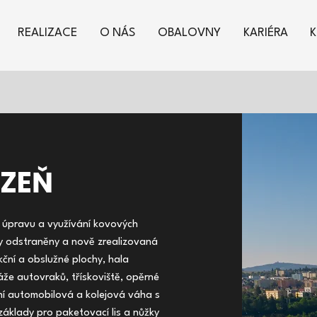
REALIZACE
O NÁS
OBALOVNY
KARIÉRA
ZEŇ
 úpravu a využívání kovových
ty odstraněny a nově zrealizovaná
kční a obslužné plochy, hala
že autovraků, třískoviště, opěrné
ní automobilová a kolejová váha s
základy pro paketovací lis a nůžky