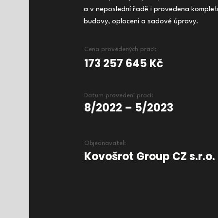
a v neposlední řadě i provedena kompletn
budovy, oplocení a sadové úpravy.
Cena provedených prací:
173 257 645 Kč
Datum provedení prací:
8/2022 – 5/2023
Objednavatel:
Kovošrot Group CZ s.r.o.